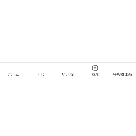
ホーム
くじ
いいね!
買取
持ち物 出品
メルカリNFTについて
ヘルプとガイド