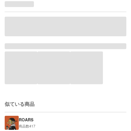
似ている商品
ROARS
商品数
417