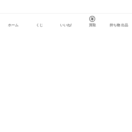
ホーム
くじ
いいね!
買取
持ち物 出品
メルカリNFTについて
ヘルプとガイド
プライバシーと利用規約
© Mercari, Inc.