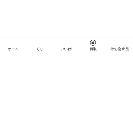
ホーム
くじ
いいね!
買取
持ち物 出品
メルカリNFTについて
ヘルプとガイド
プライバシーと利用規約