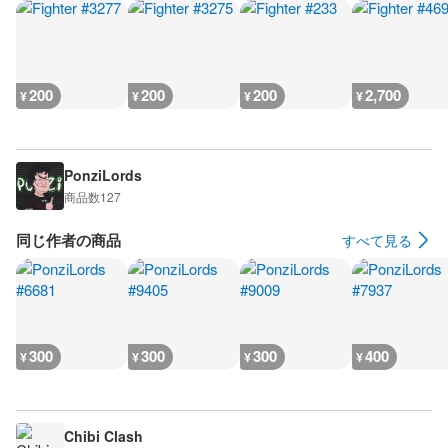
200
200
200
2,700
¥
¥
¥
¥
PonziLords
商品数
127
同じ作者の商品
すべて見る
300
300
300
400
¥
¥
¥
¥
Chibi Clash