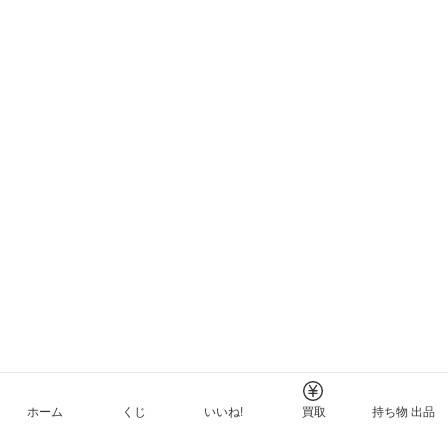
ホーム
くじ
いいね!
買取
持ち物 出品