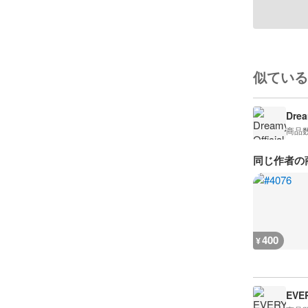
似ている
Drea
商品
同じ作者の
400
¥
EVE