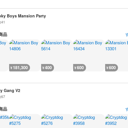
ky Boys Mansion Party
数
41
商品
181,300
400
600
600
¥
¥
¥
¥
zy Gang V2
数
67
商品