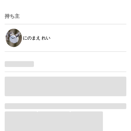
持ち主
にのまえ れい