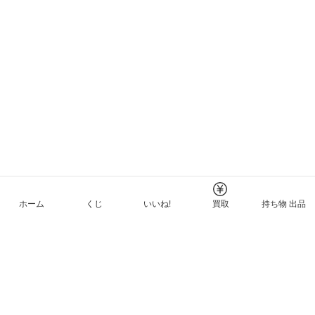
ホーム
くじ
いいね!
買取
持ち物 出品
メルカリNFTについて