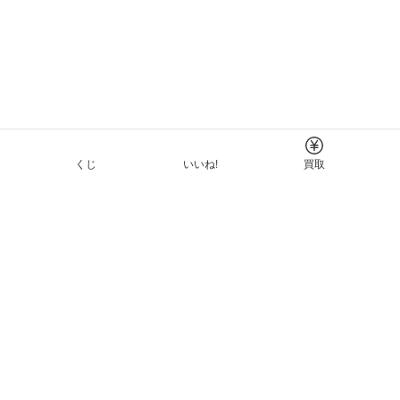
くじ
いいね!
買取
Tについて
イド
ーと利用規約