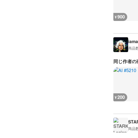
900
¥
iama
商品
同じ作者の
200
¥
STA
商品