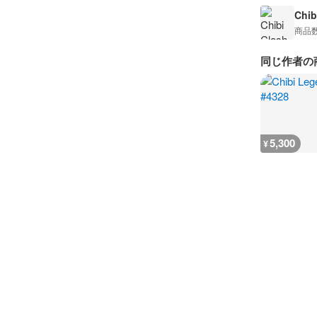
Chib
商品
同じ作者の
5,300
¥