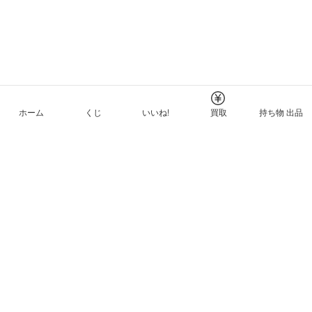
ホーム
くじ
いいね!
買取
持ち物 出品
メルカリNFTについて
ヘルプとガイド
プライバシーと利用規約