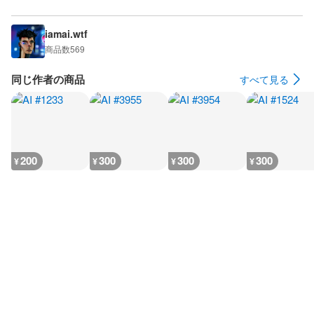
iamai.wtf
商品数
569
同じ作者の商品
すべて見る
200
300
300
300
¥
¥
¥
¥