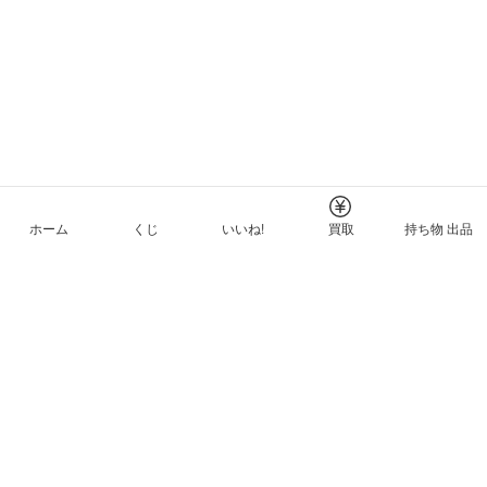
ホーム
くじ
いいね!
買取
持ち物 出品
メルカリNFTについて
ヘルプとガイド
プライバシーと利用規約