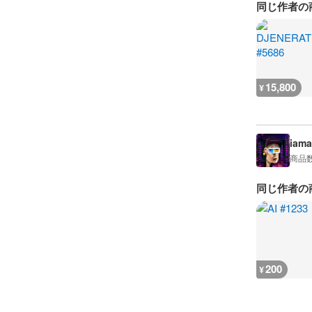
同じ作者の
15,800
¥
iama
商品
同じ作者の
200
¥