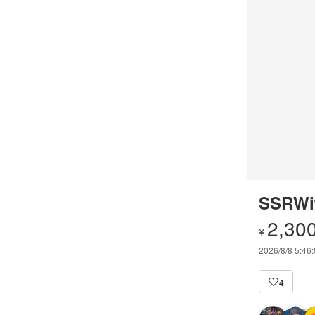
SSRWif
2,30
¥
2026/8/8 5:46
4