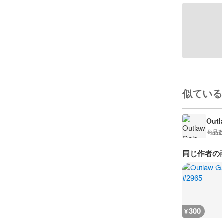
似ている
Outl
商品
同じ作者の
300
¥