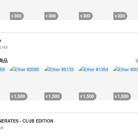
300
300
300
300
¥
¥
¥
¥
r
数
143
商品
1,500
1,500
1,500
1,500
¥
¥
¥
¥
NERATES - CLUB EDITION
数
8