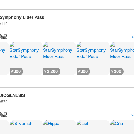
 Symphony Elder Pass
数
112
商品
300
2,200
300
300
¥
¥
¥
¥
BIOGENESIS
数
572
商品