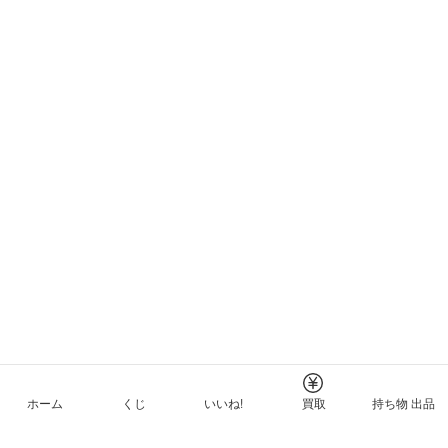
ホーム
くじ
いいね!
買取
持ち物 出品