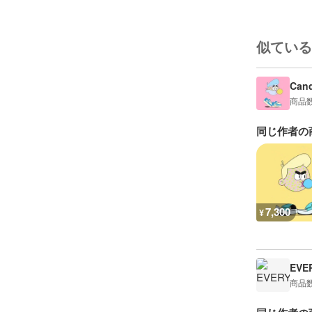
似ている
Can
商品
同じ作者の
7,300
¥
EVE
商品