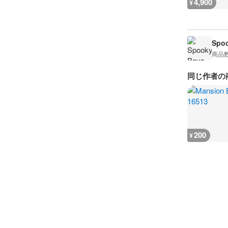
4,900
¥
Spoo
商品
同じ作者の
200
¥