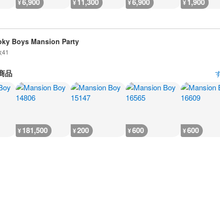
6,900
11,300
6,900
1,900
¥
¥
¥
¥
ky Boys Mansion Party
数
41
商品
181,500
200
600
600
¥
¥
¥
¥