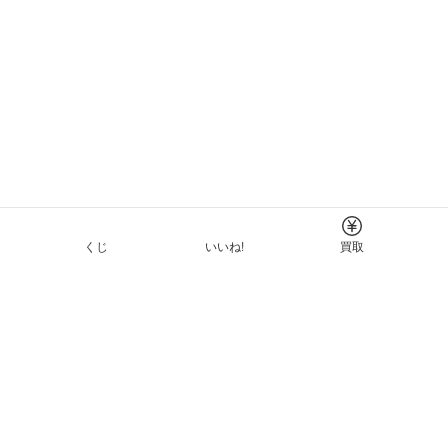
くじ
いいね!
買取
Tについて
イド