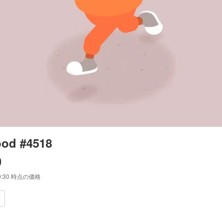
od #4518
0
9:30
時点の価格