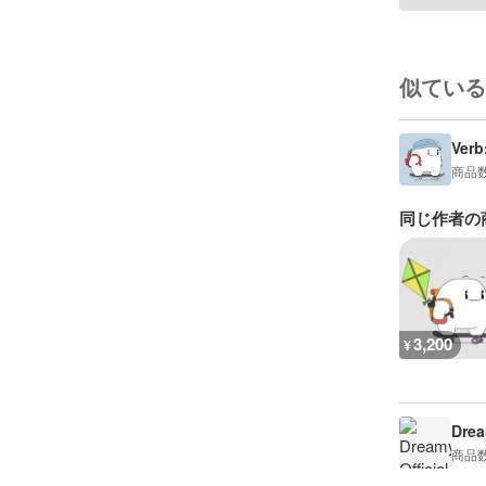
似ている
Verb
商品
同じ作者の
3,200
¥
Drea
商品