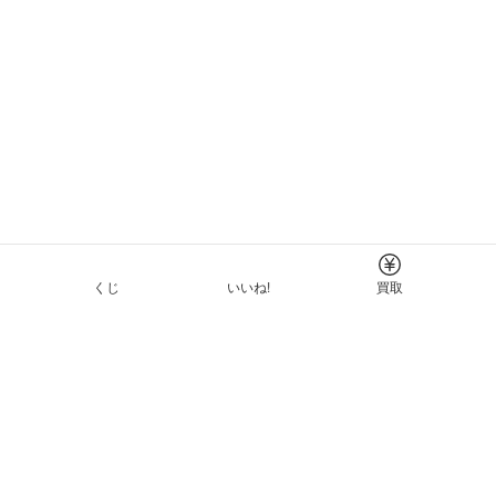
くじ
いいね!
買取
Tについて
イド