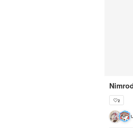
Nimrod
2