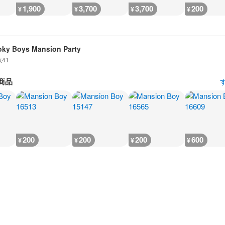
1,900
3,700
3,700
200
¥
¥
¥
¥
ky Boys Mansion Party
数
41
商品
200
200
200
600
¥
¥
¥
¥