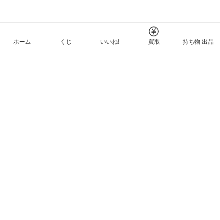
ホーム
くじ
いいね!
買取
持ち物 出品
メルカリNFTについて
ヘルプとガイド
プライバシーと利用規約
© Mercari, Inc.