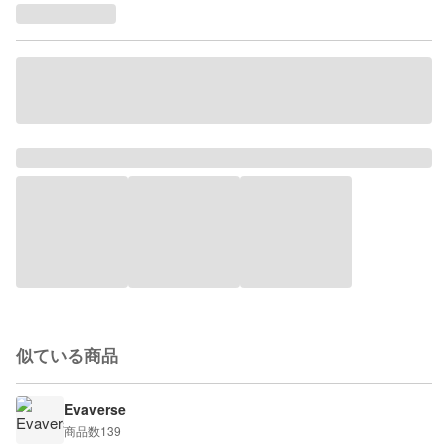
似ている商品
Evaverse
商品数
139