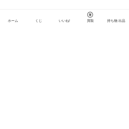
ホーム
くじ
いいね!
買取
持ち物 出品
メルカリNFTについて
ヘルプとガイド
プライバシーと利用規約
© Mercari, Inc.