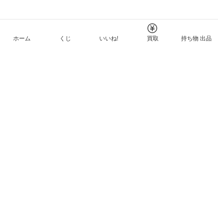
ホーム
くじ
いいね!
買取
持ち物 出品
メルカリNFTについて
ヘルプとガイド
プライバシーと利用規約
© Mercari, Inc.