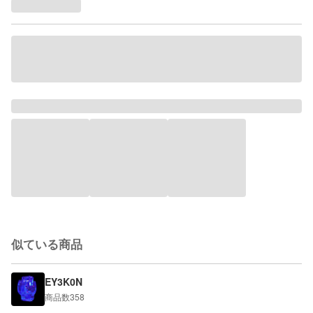
似ている商品
EY3K0N
商品数
358