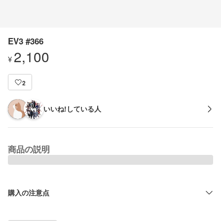
EV3 #366
2,100
¥
2
いいね!している人
商品の説明
購入の注意点