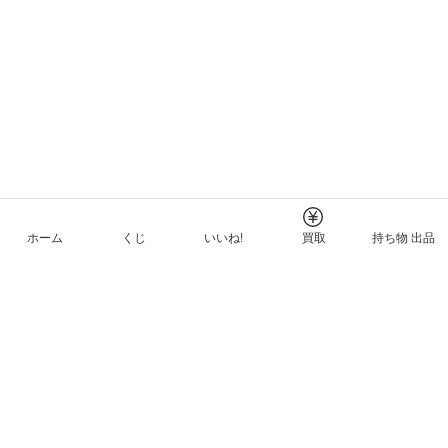
ホーム
くじ
いいね!
買取
持ち物 出品
メルカリNFTについて
ヘルプとガイド