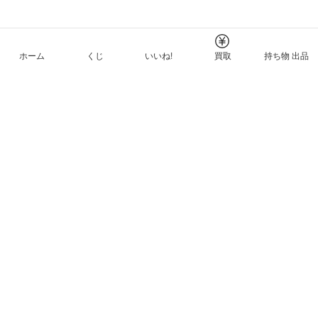
ホーム
くじ
いいね!
買取
持ち物 出品
メルカリNFTについて
ヘルプとガイド
プライバシーと利用規約
© Mercari, Inc.