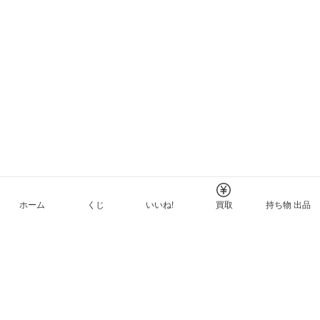
ホーム
くじ
いいね!
買取
持ち物 出品
メルカリNFTについて