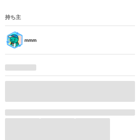
持ち主
mmm