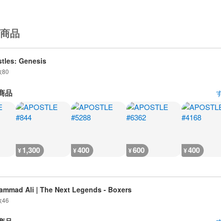
商品
tles: Genesis
数
80
商品
1,300
400
600
400
¥
¥
¥
¥
mmad Ali | The Next Legends - Boxers
数
46