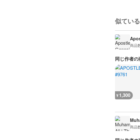
似ている
Apos
商品
同じ作者の
1,300
¥
Muha
商品