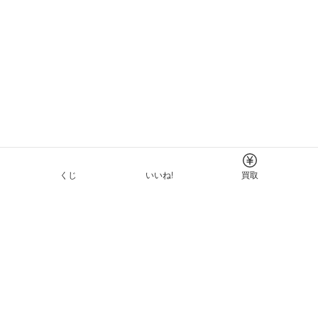
くじ
いいね!
買取
Tについて
イド