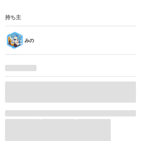
持ち主
みの