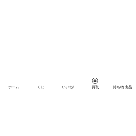
ホーム
くじ
いいね!
買取
持ち物 出品
メルカリNFTについて