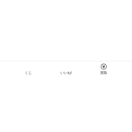
くじ
いいね!
買取
Tについて
イド