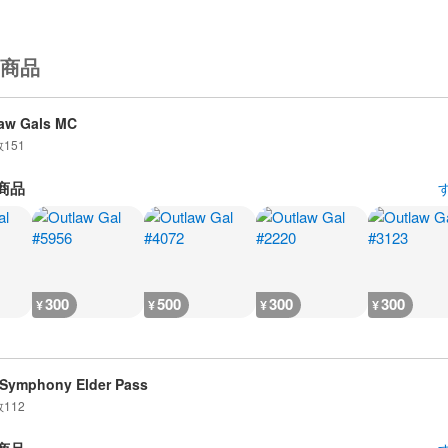
商品
aw Gals MC
数
151
商品
300
500
300
300
¥
¥
¥
¥
 Symphony Elder Pass
数
112