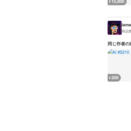
15,800
¥
iama
商品
同じ作者の
200
¥