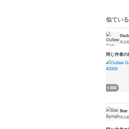
似ている
Outl
商品
同じ作者の
300
¥
Star
商品