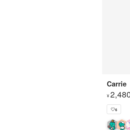
Carrie
2,48
¥
6