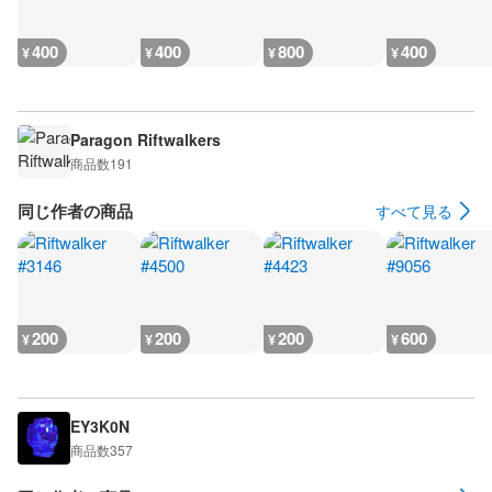
400
400
800
400
¥
¥
¥
¥
Paragon Riftwalkers
商品数
191
同じ作者の商品
すべて見る
200
200
200
600
¥
¥
¥
¥
EY3K0N
商品数
357