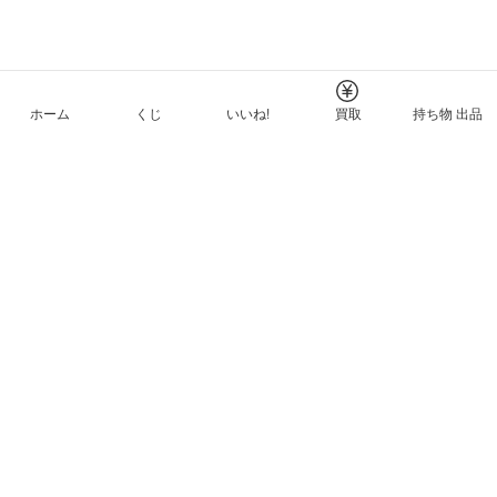
ホーム
くじ
いいね!
買取
持ち物 出品
メルカリNFTについて
ヘルプとガイド
プライバシーと利用規約
© Mercari, Inc.