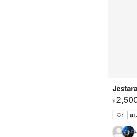
Jestar
2,50
¥
ほ
2