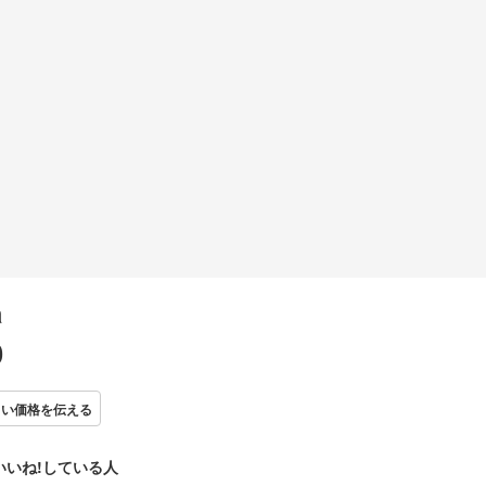
a
0
しい価格を伝える
いいね!している人