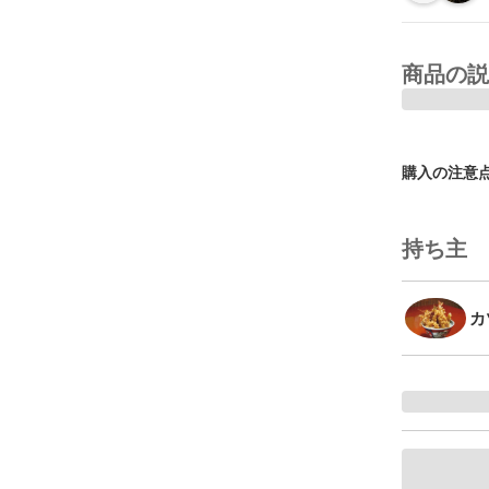
商品の説
購入の注意
持ち主
カ