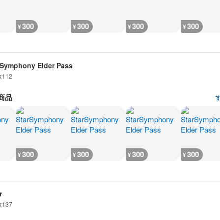
300
300
300
300
¥
¥
¥
¥
 Symphony Elder Pass
数
112
商品
300
300
300
300
¥
¥
¥
¥
r
数
137