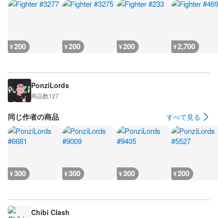
200
200
200
2,700
¥
¥
¥
¥
PonziLords
商品数
127
同じ作者の商品
すべて見る
300
300
300
200
¥
¥
¥
¥
Chibi Clash