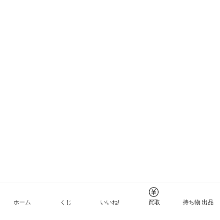
ホーム
くじ
いいね!
買取
持ち物 出品