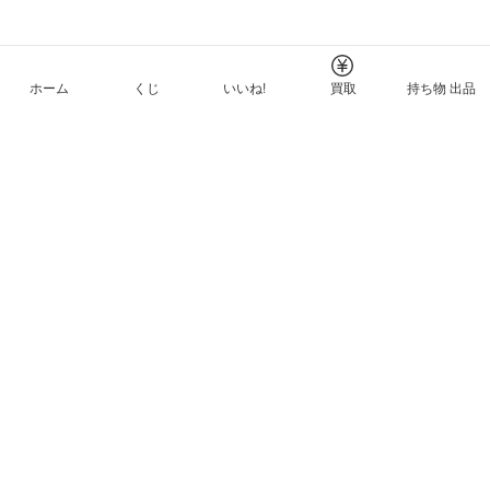
ホーム
くじ
いいね!
買取
持ち物 出品
メルカリNFTについて
ヘルプとガイド
プライバシーと利用規約
© Mercari, Inc.