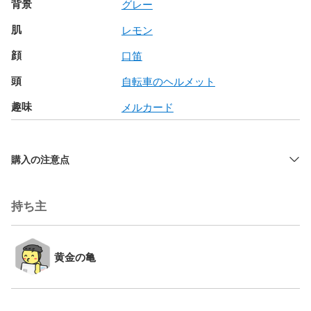
背景
グレー
肌
レモン
顔
口笛
頭
自転車のヘルメット
趣味
メルカード
購入の注意点
持ち主
黄金の亀