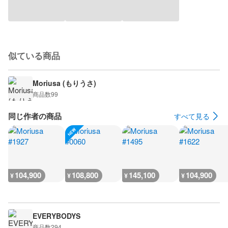
似ている商品
Moriusa (もりうさ)
商品数
99
同じ作者の商品
すべて見る
104,900
108,800
145,100
104,900
¥
¥
¥
¥
EVERYBODYS
商品数
294