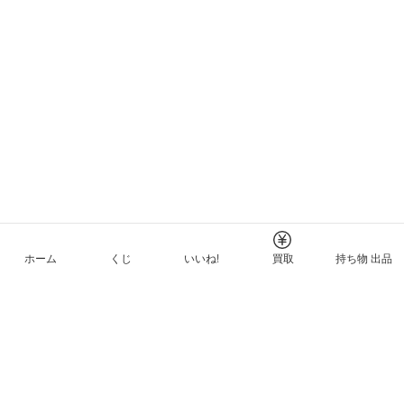
ホーム
くじ
いいね!
買取
持ち物 出品
メルカリNFTについて