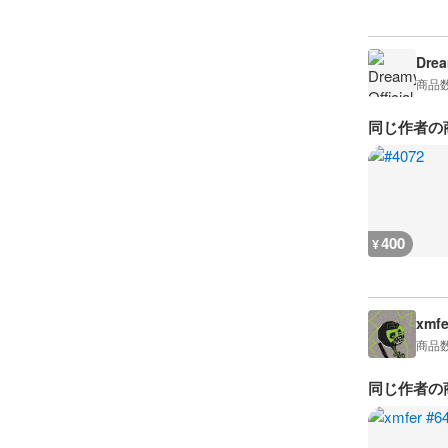
Drea
商品
同じ作者の
400
¥
xmfe
商品
同じ作者の