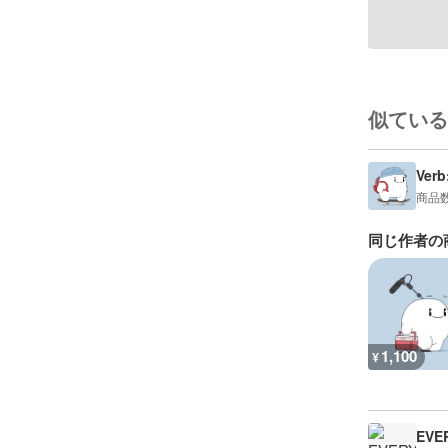
似ている
Verb
商品
同じ作者の
1,100
¥
EVE