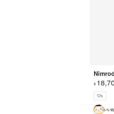
Nimrod
18,7
¥
1
いいね