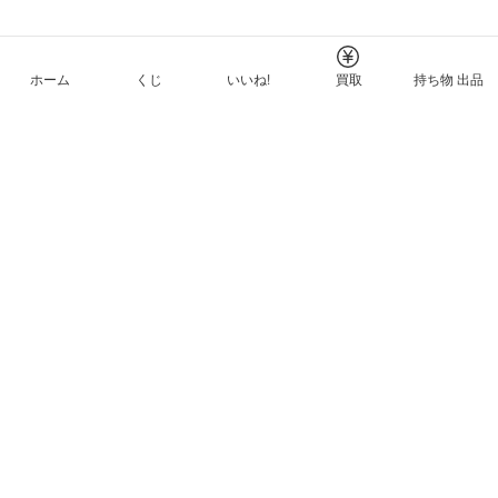
ホーム
くじ
いいね!
買取
持ち物 出品
メルカリNFTについて
ヘルプとガイド
プライバシーと利用規約
© Mercari, Inc.