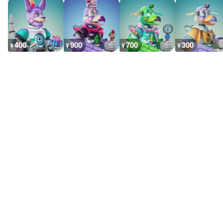
400
900
700
300
¥
¥
¥
¥