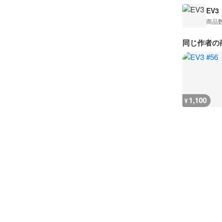
EV3
商品
同じ作者の
1,100
¥