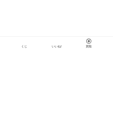
くじ
いいね!
買取
Tについて
イド
ーと利用規約