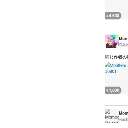
4,600
¥
Monf
商品
同じ作者の
1,000
¥
Momo
商品