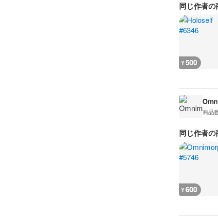
同じ作者の
500
¥
Omn
商品
同じ作者の
600
¥