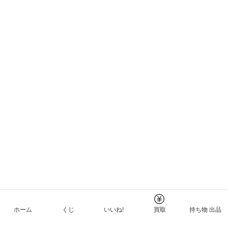
ホーム
くじ
いいね!
買取
持ち物 出品