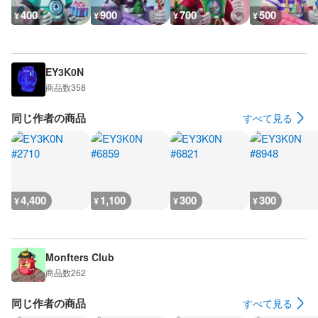
400
900
700
500
¥
¥
¥
¥
EY3K0N
商品数
358
同じ作者の商品
すべて見る
4,400
1,100
300
300
¥
¥
¥
¥
Monfters Club
商品数
262
同じ作者の商品
すべて見る