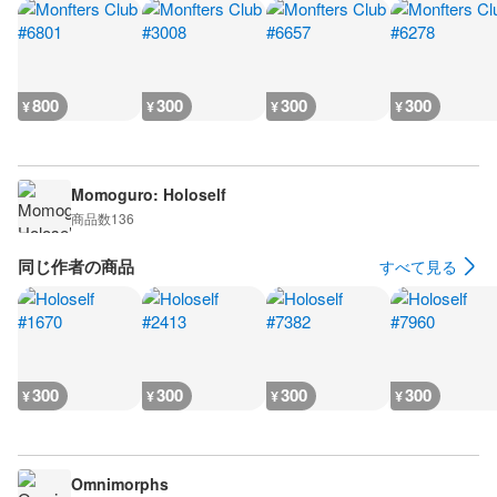
800
300
300
300
¥
¥
¥
¥
Momoguro: Holoself
商品数
136
同じ作者の商品
すべて見る
300
300
300
300
¥
¥
¥
¥
Omnimorphs