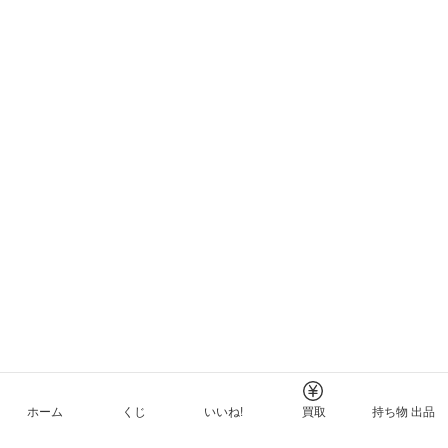
ホーム
くじ
いいね!
買取
持ち物 出品