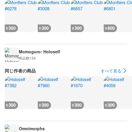
300
300
300
800
¥
¥
¥
¥
Momoguro: Holoself
商品数
134
同じ作者の商品
すべて見る
300
300
300
300
¥
¥
¥
¥
Omnimorphs