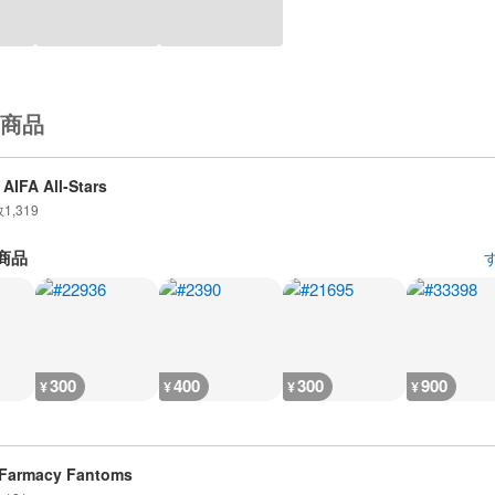
商品
AIFA All-Stars
数
1,319
商品
300
400
300
900
¥
¥
¥
¥
Farmacy Fantoms