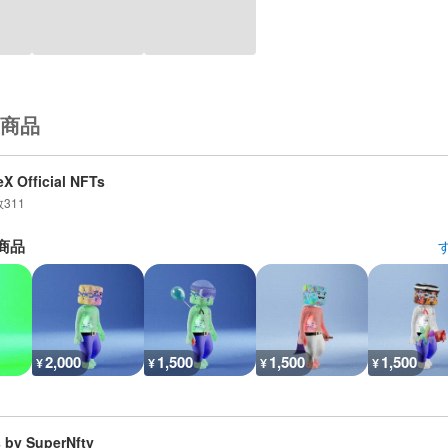
商品
X Official NFTs
数
311
商品
2,000
1,500
1,500
1,500
¥
¥
¥
¥
 by SuperNfty