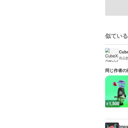
似ている
Cube
商品
同じ作者の
1,500
¥
Imps