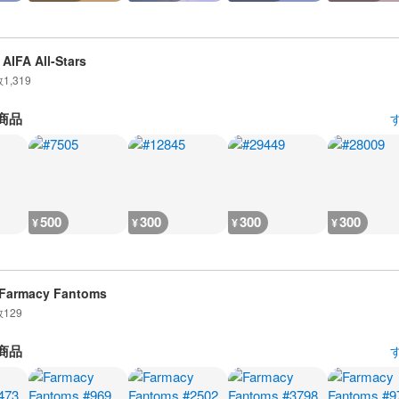
AIFA All-Stars
数
1,319
商品
500
300
300
300
¥
¥
¥
¥
Farmacy Fantoms
数
129
商品