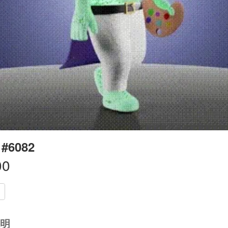
 #6082
00
明