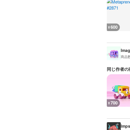
600
¥
Imag
商品
同じ作者の
700
¥
Imps