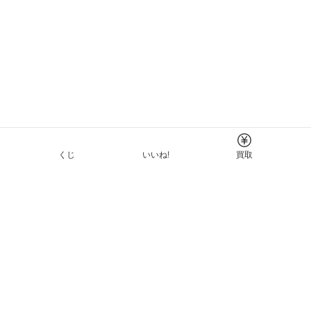
くじ
いいね!
買取
Tについて
イド
ーと利用規約