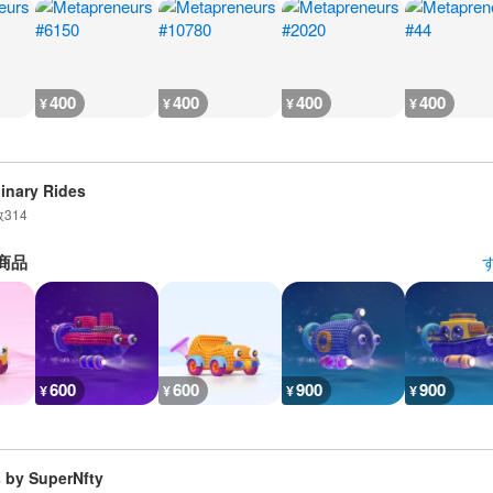
400
400
400
400
¥
¥
¥
¥
inary Rides
数
314
商品
600
600
900
900
¥
¥
¥
¥
 by SuperNfty