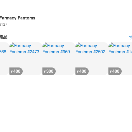
Farmacy Fantoms
数
127
商品
400
300
400
400
¥
¥
¥
¥