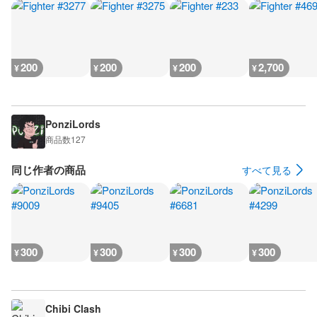
200
200
200
2,700
¥
¥
¥
¥
PonziLords
商品数
127
同じ作者の商品
すべて見る
300
300
300
300
¥
¥
¥
¥
Chibi Clash