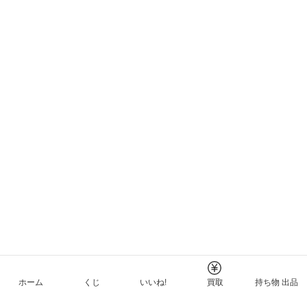
ホーム
くじ
いいね!
買取
持ち物 出品