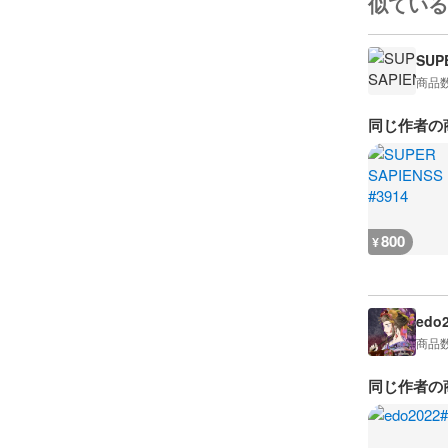
似ている
SUP
商品
同じ作者の
800
¥
edo
商品
同じ作者の