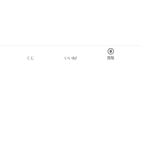
くじ
いいね!
買取
Tについて
イド
ーと利用規約