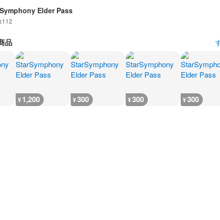
 Symphony Elder Pass
数
112
商品
1,200
300
300
300
¥
¥
¥
¥