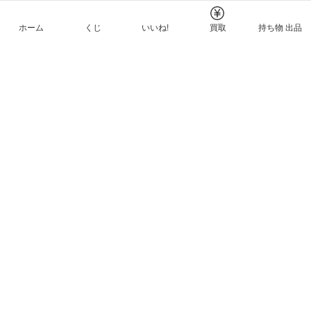
ホーム
くじ
いいね!
買取
持ち物 出品
メルカリNFTについて
ヘルプとガイド
プライバシーと利用規約
© Mercari, Inc.