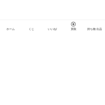
ホーム
くじ
いいね!
買取
持ち物 出品
メルカリNFTについて
ヘルプとガイド
プライバシーと利用規約