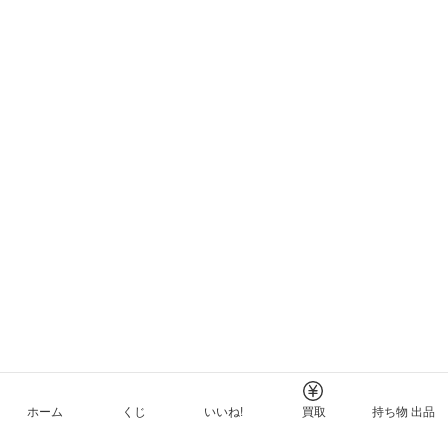
ホーム
くじ
いいね!
買取
持ち物 出品