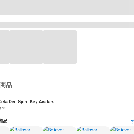
商品
ekaDen Spirit Key Avatars
数
705
商品