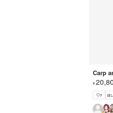
Carp a
20,8
¥
ほ
7