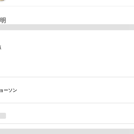
明
点
ョーソン