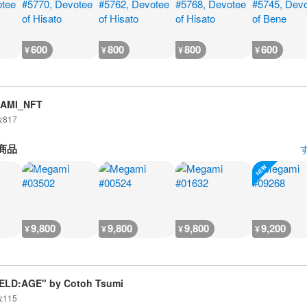
600
800
800
600
¥
¥
¥
¥
AMI_NFT
数
817
商品
9,800
9,800
9,800
9,200
¥
¥
¥
¥
ELD:AGE" by Cotoh Tsumi
数
115