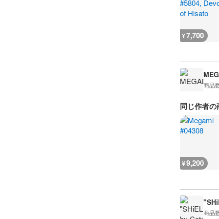
7,700
¥
MEG
商品
同じ作者の
9,200
¥
"SHi
商品