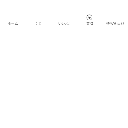
ホーム
くじ
いいね!
買取
持ち物 出品
メルカリNFTについて
ヘルプとガイド
プライバシーと利用規約
© Mercari, Inc.