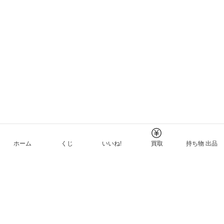
ホーム
くじ
いいね!
買取
持ち物 出品
メルカリNFTについて