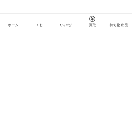
ホーム
くじ
いいね!
買取
持ち物 出品
メルカリNFTについて
ヘルプとガイド
プライバシーと利用規約
© Mercari, Inc.