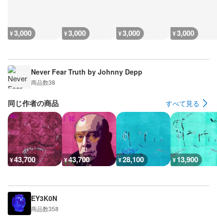
3,000
3,000
3,000
3,000
¥
¥
¥
¥
Never Fear Truth by Johnny Depp
商品数
38
同じ作者の商品
すべて見る
43,700
43,700
28,100
13,900
¥
¥
¥
¥
EY3K0N
商品数
358