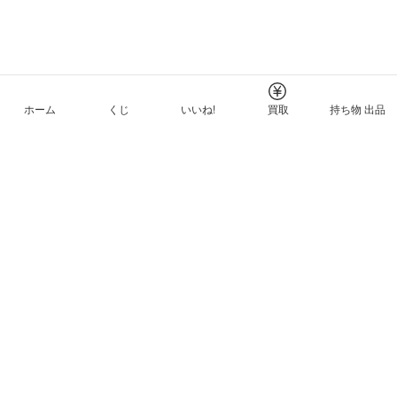
ホーム
くじ
いいね!
買取
持ち物 出品
メルカリNFTについて
ヘルプとガイド
プライバシーと利用規約