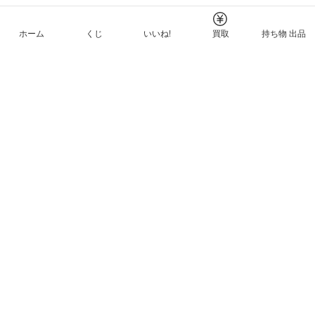
ホーム
くじ
いいね!
買取
持ち物 出品
メルカリNFTについて
ヘルプとガイド
プライバシーと利用規約
© Mercari, Inc.