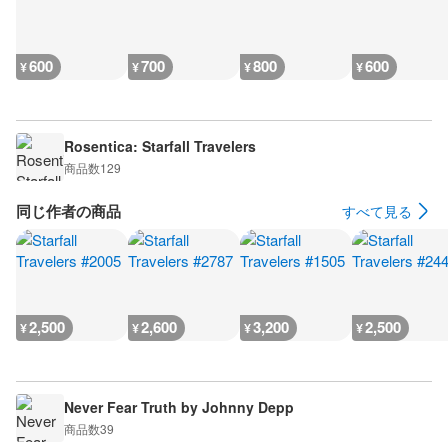
600
700
800
600
¥
¥
¥
¥
Rosentica: Starfall Travelers
商品数
129
同じ作者の商品
すべて見る
2,500
2,600
3,200
2,500
¥
¥
¥
¥
Never Fear Truth by Johnny Depp
商品数
39