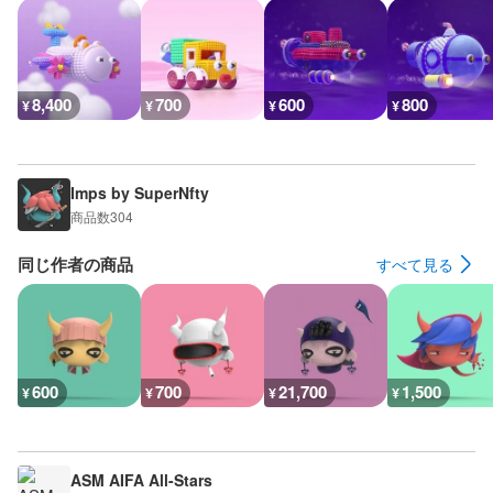
8,400
700
600
800
¥
¥
¥
¥
Imps by SuperNfty
商品数
304
同じ作者の商品
すべて見る
600
700
21,700
1,500
¥
¥
¥
¥
ASM AIFA All-Stars