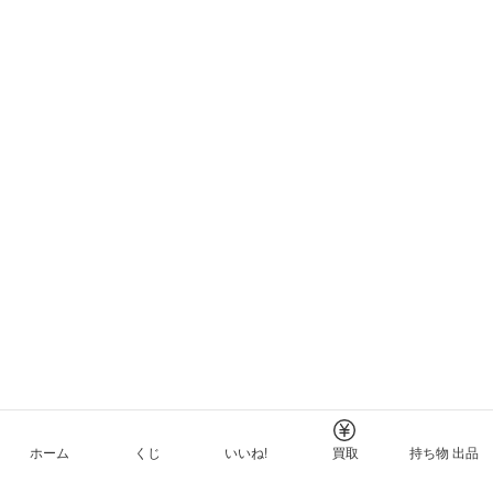
ホーム
くじ
いいね!
買取
持ち物 出品