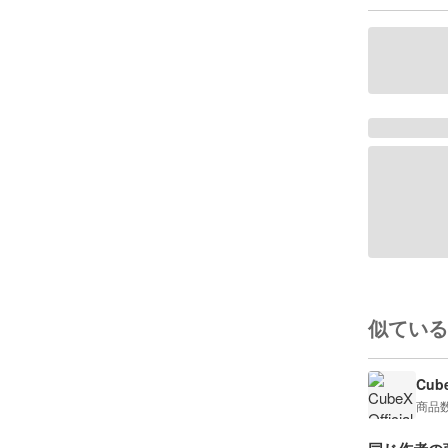
似ている
Cube
商品