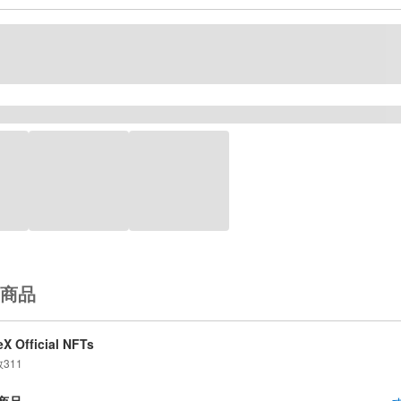
商品
X Official NFTs
数
311