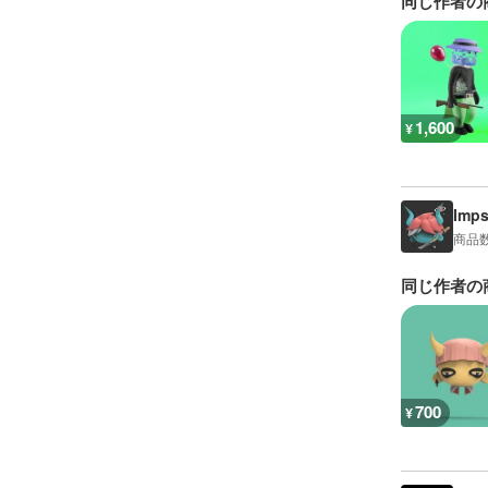
同じ作者の
1,600
¥
Imps
商品
同じ作者の
700
¥